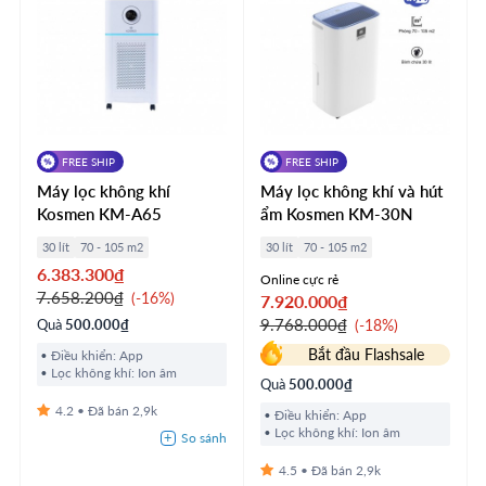
FREE SHIP
FREE SHIP
Máy lọc không khí
Máy lọc không khí và hút
Kosmen KM-A65
ẩm Kosmen KM-30N
30 lít
70 - 105 m2
30 lít
70 - 105 m2
6.383.300₫
Online cực rẻ
7.658.200₫
-16%
7.920.000₫
9.768.000₫
Quà
500.000₫
-18%
Bắt đầu Flashsale
Điều khiển: App
Lọc không khí: Ion âm
Quà
500.000₫
4.2
2,9k
Điều khiển: App
Lọc không khí: Ion âm
4.5
2,9k