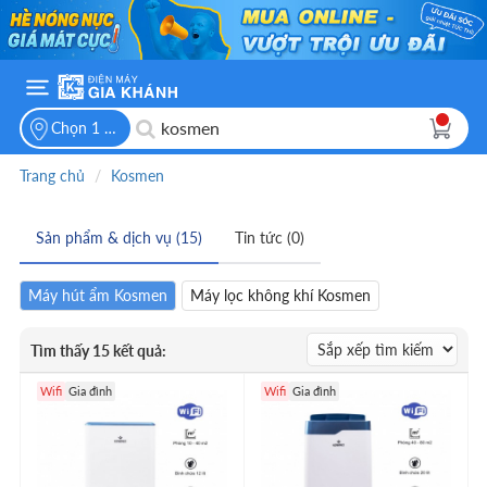
Chọn 1 vị trí để xem giá bán
Trang chủ
Kosmen
Sản phẩm & dịch vụ (15)
Tin tức (0)
Máy hút ẩm Kosmen
Máy lọc không khí Kosmen
Tìm thấy 15 kết quả:
Wifi
Gia đình
Wifi
Gia đình