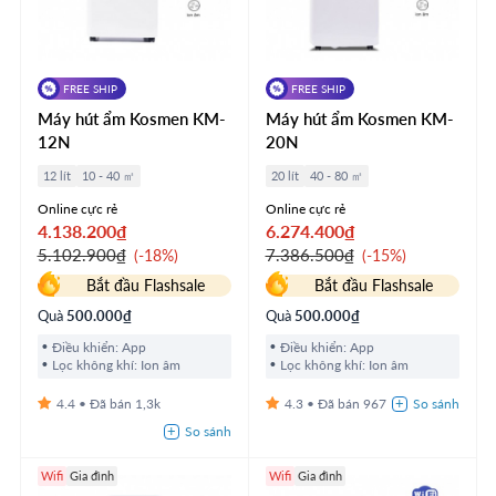
FREE SHIP
FREE SHIP
Máy hút ẩm Kosmen KM-
Máy hút ẩm Kosmen KM-
12N
20N
12 lít
10 - 40 ㎡
20 lít
40 - 80 ㎡
Online cực rẻ
Online cực rẻ
4.138.200₫
6.274.400₫
5.102.900₫
7.386.500₫
-18%
-15%
Bắt đầu Flashsale
Bắt đầu Flashsale
Quà
500.000₫
Quà
500.000₫
Điều khiển: App
Điều khiển: App
Lọc không khí: Ion âm
Lọc không khí: Ion âm
4.4
1,3k
4.3
967
Wifi
Gia đình
Wifi
Gia đình