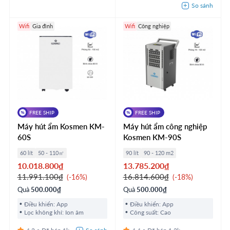
Wifi
Gia đình
Wifi
Công nghiệp
FREE SHIP
FREE SHIP
Máy hút ẩm Kosmen KM-
Máy hút ẩm công nghiệp
60S
Kosmen KM-90S
60 lít
50 - 110㎡
90 lít
90 - 120 m2
10.018.800₫
13.785.200₫
11.991.100₫
16.814.600₫
-16%
-18%
Quà
500.000₫
Quà
500.000₫
Điều khiển: App
Điều khiển: App
Lọc không khí: Ion âm
Công suất: Cao