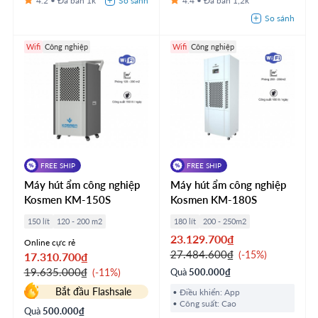
4.2
1k
4.4
1,2k
Wifi
Công nghiệp
Wifi
Công nghiệp
FREE SHIP
FREE SHIP
Máy hút ẩm công nghiệp
Máy hút ẩm công nghiệp
Kosmen KM-150S
Kosmen KM-180S
150 lít
120 - 200 m2
180 lít
200 - 250m2
23.129.700₫
Online cực rẻ
27.484.600₫
-15%
17.310.700₫
19.635.000₫
-11%
Quà
500.000₫
Bắt đầu Flashsale
Điều khiển: App
Công suất: Cao
Quà
500.000₫