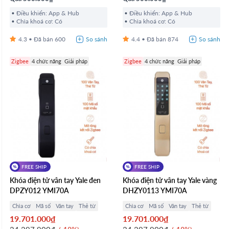
Điều khiển: App & Hub
Điều khiển: App & Hub
Chìa khoá cơ: Có
Chìa khoá cơ: Có
4.3
600
4.4
874
Zigbee
4 chức năng
Giải pháp
Zigbee
4 chức năng
Giải pháp
FREE SHIP
FREE SHIP
Khóa điện tử vân tay Yale đen
Khóa điện tử vân tay Yale vàng
DPZY012 YMI70A
DHZY0113 YMI70A
Chìa cơ
Mã số
Vân tay
Thẻ từ
Chìa cơ
Mã số
Vân tay
Thẻ từ
19.701.000₫
19.701.000₫