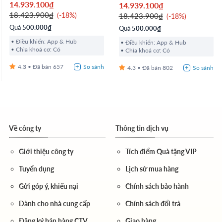
14.939.100₫
14.939.100₫
18.423.900₫
-18%
18.423.900₫
-18%
Quà
500.000₫
Quà
500.000₫
Điều khiển: App & Hub
Điều khiển: App & Hub
Chìa khoá cơ: Có
Chìa khoá cơ: Có
4.3
657
4.3
802
Về công ty
Thông tin dịch vụ
Giới thiệu công ty
Tích điểm Quà tặng VIP
Tuyển dụng
Lịch sử mua hàng
Gửi góp ý, khiếu nại
Chính sách bảo hành
Dành cho nhà cung cấp
Chính sách đổi trả
Đăng ký bán hàng CTV
Giao hàng