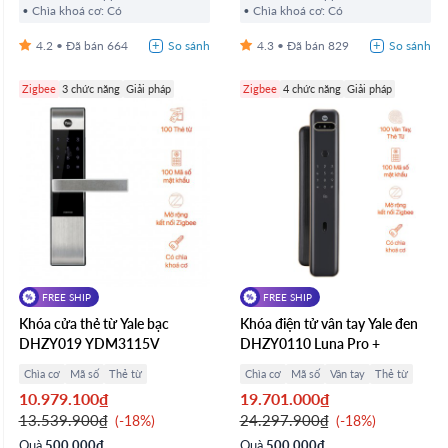
Chìa khoá cơ: Có
Chìa khoá cơ: Có
4.2
664
4.3
829
Zigbee
3 chức năng
Giải pháp
Zigbee
4 chức năng
Giải pháp
FREE SHIP
FREE SHIP
Khóa cửa thẻ từ Yale bạc
Khóa điện tử vân tay Yale đen
DHZY019 YDM3115V
DHZY0110 Luna Pro +
Chìa cơ
Mã số
Thẻ từ
Chìa cơ
Mã số
Vân tay
Thẻ từ
10.979.100₫
19.701.000₫
13.539.900₫
24.297.900₫
-18%
-18%
Quà
500.000₫
Quà
500.000₫