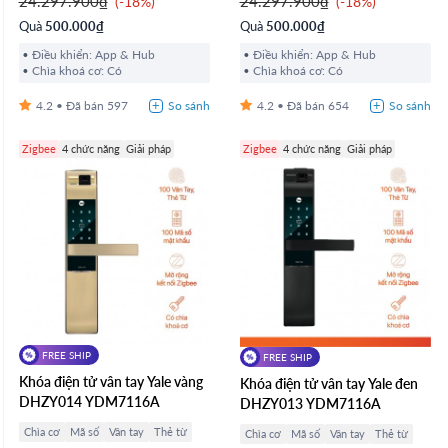
24.297.900₫
24.297.900₫
-18%
-18%
Quà
500.000₫
Quà
500.000₫
Điều khiển: App & Hub
Điều khiển: App & Hub
Chìa khoá cơ: Có
Chìa khoá cơ: Có
4.2
597
4.2
654
Zigbee
4 chức năng
Giải pháp
Zigbee
4 chức năng
Giải pháp
FREE SHIP
FREE SHIP
Khóa điện tử vân tay Yale vàng
Khóa điện tử vân tay Yale đen
DHZY014 YDM7116A
DHZY013 YDM7116A
Chìa cơ
Mã số
Vân tay
Thẻ từ
Chìa cơ
Mã số
Vân tay
Thẻ từ