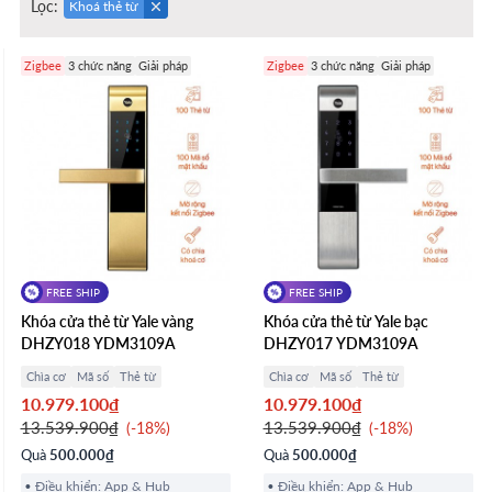
Lọc:
Khoá thẻ từ
Zigbee
3 chức năng
Giải pháp
Zigbee
3 chức năng
Giải pháp
FREE SHIP
FREE SHIP
Khóa cửa thẻ từ Yale vàng
Khóa cửa thẻ từ Yale bạc
DHZY018 YDM3109A
DHZY017 YDM3109A
Chìa cơ
Mã số
Thẻ từ
Chìa cơ
Mã số
Thẻ từ
10.979.100₫
10.979.100₫
13.539.900₫
13.539.900₫
-18%
-18%
Quà
500.000₫
Quà
500.000₫
Điều khiển: App & Hub
Điều khiển: App & Hub