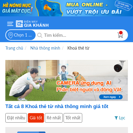
Chọn 1 vị trí để xem giá bán
Trang chủ
Nhà thông minh
Khoá thẻ từ
Tất cả
8
Khoá thẻ từ nhà thông minh giá tốt
Đặt nhiều
Giá tốt
Rẻ nhất
Tốt nhất
Lọc