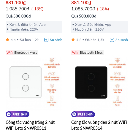
881.100₫
881.100₫
1.085.700₫
1.085.700₫
-18%
-18%
Quà
500.000₫
Quà
500.000₫
Xem & điều khiển: App
Xem & điều khiển: App
Nguồn điện: 220V
Nguồn điện: 220V
4.4
1,2k
4.2
1,5k
Wifi
Bluetooth Mess
Wifi
Bluetooth Mess
FREE SHIP
FREE SHIP
Công tắc vuông trắng 2 nút
Công tắc vuông đen 2 nút WiFi
WiFi Leto SNWR0511
Leto SNWR0514