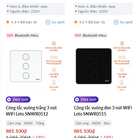
Xem & điều khiển: App
Xem & điều khiển: App
Nguồn điện: 220V
Nguồn điện: 220V
4.3
1k
4.2
1k
Wifi
Bluetooth Mess
Wifi
Bluetooth Mess
FREE SHIP
FREE SHIP
Công tắc vuông trắng 3 nút
Công tắc vuông đen 3 nút WiFi
WiFi Leto SNWR0512
Leto SNWR0515
Cảm ứng
300W
Trắng
Cảm ứng
300W
Đen
881.100₫
881.100₫
1.085.700₫
1.085.700₫
-18%
-18%