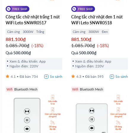
FREE SHIP
FREE SHIP
Công tắc chữ nhật trắng 1 nút
Công tắc chữ nhật đen 1 nút
WiFi Leto SNWR0517
WiFi Leto SNWR0518
Cảm ứng
3000W
Trắng
Cảm ứng
3000W
Đen
881.100₫
881.100₫
1.085.700₫
1.085.700₫
-18%
-18%
Quà
500.000₫
Quà
500.000₫
Xem & điều khiển: App
Xem & điều khiển: App
Nguồn điện: 220V
Nguồn điện: 220V
4.1
754
4.3
595
Wifi
Bluetooth Mesh
Wifi
Bluetooth Mesh