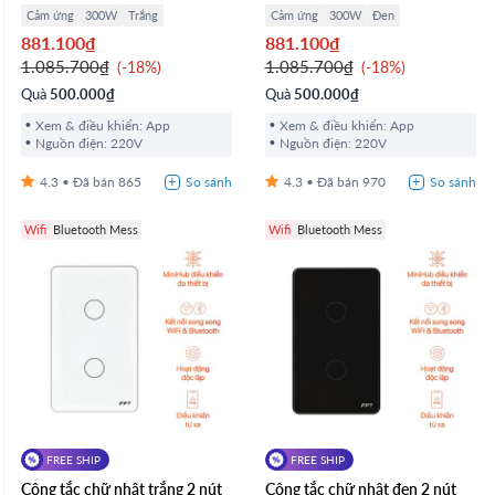
Cảm ứng
300W
Trắng
Cảm ứng
300W
Đen
881.100₫
881.100₫
1.085.700₫
1.085.700₫
-18%
-18%
Quà
500.000₫
Quà
500.000₫
Xem & điều khiển: App
Xem & điều khiển: App
Nguồn điện: 220V
Nguồn điện: 220V
4.3
865
4.3
970
Wifi
Bluetooth Mess
Wifi
Bluetooth Mess
FREE SHIP
FREE SHIP
Công tắc chữ nhật trắng 2 nút
Công tắc chữ nhật đen 2 nút