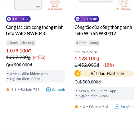
FREE SHIP
FREE SHIP
Công tắc cửa cổng thông minh
Công tắc cửa cổng thông minh
Leto Wifi SNWR043
Leto Wifi SNWR0412
4 kênh
Chữ nhật
4 kênh
Vuông
1.079.100₫
Online cực rẻ
1.329.900₫
-18%
1.178.100₫
1.452.000₫
Quà
500.000₫
-18%
Bắt đầu Flashsale
Xem & điều khiển: App
Nguồn điện: 220V
Quà
500.000₫
4.1
713
Xem & điều khiển: App
Nguồn điện: 220V
4.3
913