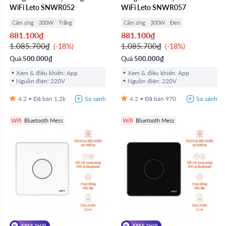
WiFi Leto SNWR052
WiFi Leto SNWR057
Cảm ứng
300W
Trắng
Cảm ứng
300W
Đen
881.100₫
881.100₫
1.085.700₫
1.085.700₫
-18%
-18%
Quà
500.000₫
Quà
500.000₫
Xem & điều khiển: App
Xem & điều khiển: App
Nguồn điện: 220V
Nguồn điện: 220V
4.2
1,2k
4.2
970
Wifi
Bluetooth Mess
Wifi
Bluetooth Mess
FREE SHIP
FREE SHIP