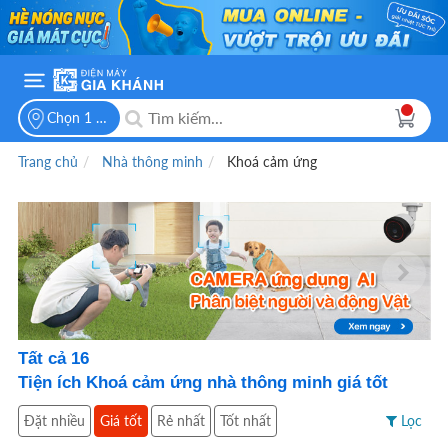
Chọn 1 vị trí để xem giá bán
Trang chủ
Nhà thông minh
Khoá cảm ứng
Tất cả
16
Tiện ích Khoá cảm ứng nhà thông minh giá tốt
Đặt nhiều
Giá tốt
Rẻ nhất
Tốt nhất
Lọc