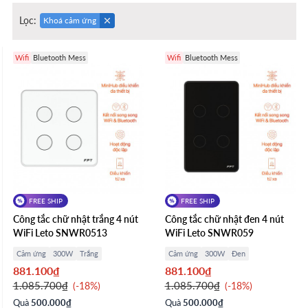
Lọc:
Khoá cảm ứng
Wifi
Bluetooth Mess
Wifi
Bluetooth Mess
FREE SHIP
FREE SHIP
Công tắc chữ nhật trắng 4 nút
Công tắc chữ nhật đen 4 nút
WiFi Leto SNWR0513
WiFi Leto SNWR059
Cảm ứng
300W
Trắng
Cảm ứng
300W
Đen
881.100₫
881.100₫
1.085.700₫
1.085.700₫
-18%
-18%
Quà
500.000₫
Quà
500.000₫