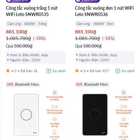
Công tắc vuông trắng 1 nút
Công tắc vuông đen 1 nút WiFi
WiFi Leto SNWR0535
Leto SNWR0536
Cảm ứng
3000W
Trắng
Cảm ứng
3000W
Đen
881.100₫
881.100₫
1.085.700₫
1.085.700₫
-18%
-18%
Quà
500.000₫
Quà
500.000₫
Xem & điều khiển: App
Xem & điều khiển: App
Nguồn điện: 220V
Nguồn điện: 220V
4.2
1k
4.3
927
Wifi
Bluetooth Mess
Wifi
Bluetooth Mess