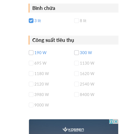
Bình chứa
3 lít
8 lít
Công suất tiêu thụ
190 W
300 W
695 W
1130 W
1180 W
1620 W
2120 W
2540 W
3980 W
8400 W
9000 W