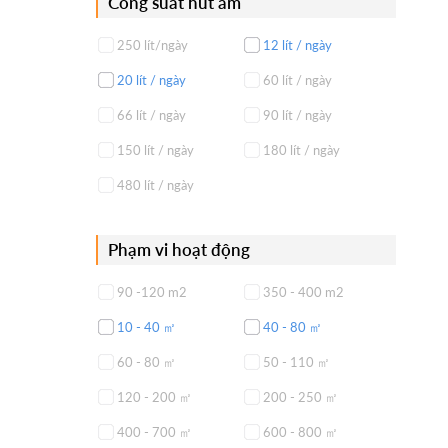
Công suất hút ẩm
250 lít/ngày
12 lít / ngày
20 lít / ngày
60 lít / ngày
66 lít / ngày
90 lít / ngày
150 lít / ngày
180 lít / ngày
480 lít / ngày
Phạm vi hoạt động
90 -120 m2
350 - 400 m2
10 - 40 ㎡
40 - 80 ㎡
60 - 80 ㎡
50 - 110 ㎡
120 - 200 ㎡
200 - 250 ㎡
400 - 700 ㎡
600 - 800 ㎡