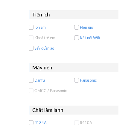
Tiện ích
Ion âm
Hẹn giờ
Khoá trẻ em
Kết nối Wifi
Sấy quần áo
Máy nén
Danfu
Panasonic
GMCC / Panasonic
Chất làm lạnh
R134A
R410A