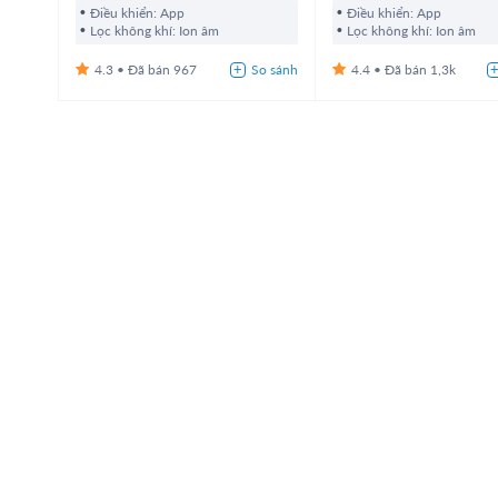
Điều khiển: App
Điều khiển: App
Lọc không khí: Ion âm
Lọc không khí: Ion âm
4.3
967
4.4
1,3k