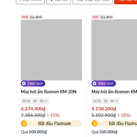
Wifi
Gia đình
Wifi
Gia đình
FREE SHIP
FREE SHIP
Máy hút ẩm Kosmen KM-20N
Máy hút ẩm Kosmen K
20 lít
40 - 80 ㎡
12 lít
10 - 40 ㎡
6.274.400₫
4.138.200₫
7.386.500₫
5.102.900₫
-15%
-18%
Bắt đầu Flashsale
Bắt đầu Flashs
Quà
500.000₫
Quà
500.000₫