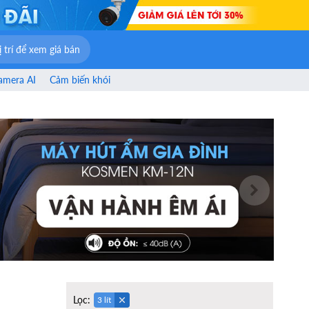
 trí để xem giá bán
amera AI
Cảm biến khói
Lọc:
3 lít