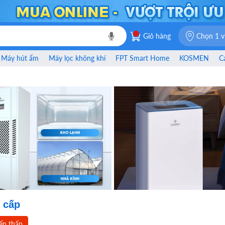
Giỏ hàng
Chọn 1 vị
Máy hút ẩm
Máy lọc không khí
FPT Smart Home
KOSMEN
C
o cấp
ến thấp