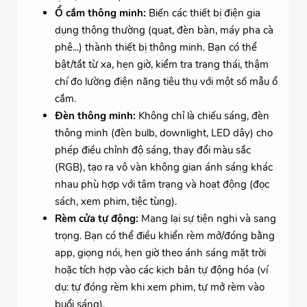
Ổ cắm thông minh:
Biến các thiết bị điện gia
dụng thông thường (quạt, đèn bàn, máy pha cà
phê...) thành thiết bị thông minh. Bạn có thể
bật/tắt từ xa, hẹn giờ, kiểm tra trạng thái, thậm
chí đo lường điện năng tiêu thụ với một số mẫu ổ
cắm.
Đèn thông minh:
Không chỉ là chiếu sáng, đèn
thông minh (đèn bulb, downlight, LED dây) cho
phép điều chỉnh độ sáng, thay đổi màu sắc
(RGB), tạo ra vô vàn không gian ánh sáng khác
nhau phù hợp với tâm trạng và hoạt động (đọc
sách, xem phim, tiệc tùng).
Rèm cửa tự động:
Mang lại sự tiện nghi và sang
trọng. Bạn có thể điều khiển rèm mở/đóng bằng
app, giọng nói, hẹn giờ theo ánh sáng mặt trời
hoặc tích hợp vào các kịch bản tự động hóa (ví
dụ: tự đóng rèm khi xem phim, tự mở rèm vào
buổi sáng).