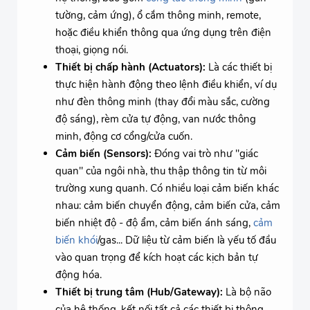
tường, cảm ứng), ổ cắm thông minh, remote,
hoặc điều khiển thông qua ứng dụng trên điện
thoại, giọng nói.
Thiết bị chấp hành (Actuators):
Là các thiết bị
thực hiện hành động theo lệnh điều khiển, ví dụ
như đèn thông minh (thay đổi màu sắc, cường
độ sáng), rèm cửa tự động, van nước thông
minh, động cơ cổng/cửa cuốn.
Cảm biến (Sensors):
Đóng vai trò như "giác
quan" của ngôi nhà, thu thập thông tin từ môi
trường xung quanh. Có nhiều loại cảm biến khác
nhau: cảm biến chuyển động, cảm biến cửa, cảm
biến nhiệt độ - độ ẩm, cảm biến ánh sáng,
cảm
biến khói
/gas... Dữ liệu từ cảm biến là yếu tố đầu
vào quan trọng để kích hoạt các kịch bản tự
động hóa.
Thiết bị trung tâm (Hub/Gateway):
Là bộ não
của hệ thống, kết nối tất cả các thiết bị thông