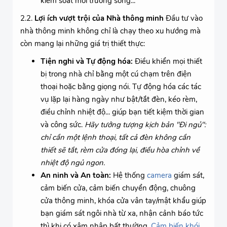
kiểm soát môi trường sống...
2.2.
Lợi ích vượt trội của Nhà thông minh
Đầu tư vào
nhà thông minh không chỉ là chạy theo xu hướng mà
còn mang lại những giá trị thiết thực:
Tiện nghi và Tự động hóa:
Điều khiển mọi thiết
bị trong nhà chỉ bằng một cú chạm trên điện
thoại hoặc bằng giọng nói. Tự động hóa các tác
vụ lặp lại hàng ngày như bật/tắt đèn, kéo rèm,
điều chỉnh nhiệt độ... giúp bạn tiết kiệm thời gian
và công sức.
Hãy tưởng tượng kịch bản "Đi ngủ":
chỉ cần một lệnh thoại, tất cả đèn không cần
thiết sẽ tắt, rèm cửa đóng lại, điều hòa chỉnh về
nhiệt độ ngủ ngon.
An ninh và An toàn:
Hệ thống
camera
giám sát,
cảm biến cửa, cảm biến chuyển động, chuông
cửa thông minh, khóa cửa vân tay/mật khẩu giúp
bạn giám sát ngôi nhà từ xa, nhận cảnh báo tức
thì khi có xâm nhập bất thường.
Cảm biến khói
,